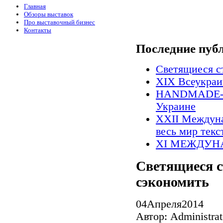
Главная
Обзоры выставок
Про выставочный бизнес
Контакты
Последние пуб
Светящиеся с
XIX Всеукраи
HANDMADE-Exp
Украине
XXII Междуна
весь мир текс
XI МЕЖДУ
Светящиеся с
сэкономить
04
Апреля
2014
Автор: Administrat