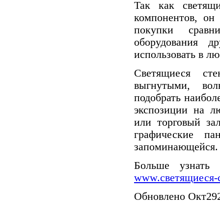
Так как светя
компонентов, он
покупки сравн
оборудования д
использовать в лю
Светящиеся ст
выгнутыми, во
подобрать наибол
экспозиции на л
или торговый за
графические па
запоминающейся.
Больше узнать
www.светящиеся-
Обновлено
Окт
29